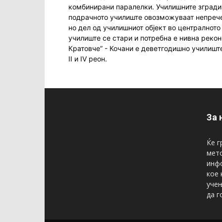
комбинирани паралелки. Училишните згради
подрачното училиште овозможуваат непрече
но дел од училишниот објект во централното 
училиште се стари и потребна е нивна рекон
Кратовче” - Кочани е деветгодишно училишт
II и IV реон.
За 
Ќе г
мето
инфо
кое 
учењ
да г