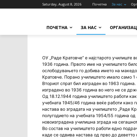
Saturday, August 8, 2026
Почетна
За нас
Орг
ПОЧЕТНА
ЗА НАС
ОРГАНИЗАЦ
ОУ „Раде Кратовче“ е најстарото училиште в
1936 година. Првото име на училиштето било
ослободувањето го добива името на македо
Кратовче. Порано училиштето имало само 1 с
Вториот спрат бил изграден во 1963 година.
изградено во 1936 година во него не се држ
Од 18.12.1944 година училиштето работи как
учебната 1945/46 година веќе работи како г
настава во зградата на училиштето „Раде Кр
полугодието на учебната 1954/55 година од 
новоизградена училишна зграда на сегашнот
Во состав на училиштето работи едно подрач
каде се одвива настава од прво до деветто 