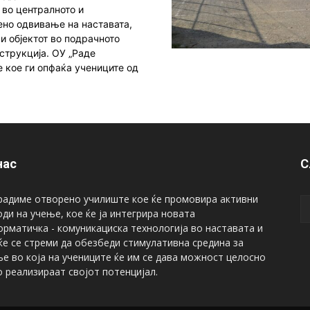
 во централното и
но одвивање на наставата,
и објектот во подрачното
струкција. ОУ „Раде
е кое ги опфаќа учениците од
нас
С
радиме отворено училиште кое ќе промовира активни
ди на учење, кое ќе ја интегрира новата
рматичка - комуникациска технологија во наставата и
ќе се стреми да обезбеди стимулативна средина за
е во која на учениците ќе им се дава можност целосно
о реализираат својот потенцијал.