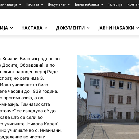
анизација
Настава
Документи
Јавни набавки
Галерија
Контак
ИЈА
НАСТАВА
ДОКУМЕНТИ
ЈАВНИ НАБАВКИ
о Кочани. Било изградено во
 Доситеј Обрадoвиќ, а по
нскиот народен херој Раде
прат, но сега има 3.
 Иако училиштето било
еле часови до 1939 година.
о прогимназија, а од
имназија. Гимназиската
атовче“ се изведува сè до
каде што се сели во
о училиште „Никола Карев“.
но училиште во с. Нивичани,
одделение во чисти и