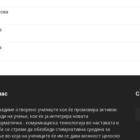
рова
в
в
нас
С
радиме отворено училиште кое ќе промовира активни
ди на учење, кое ќе ја интегрира новата
рматичка - комуникациска технологија во наставата и
ќе се стреми да обезбеди стимулативна средина за
е во која на учениците ќе им се дава можност целосно