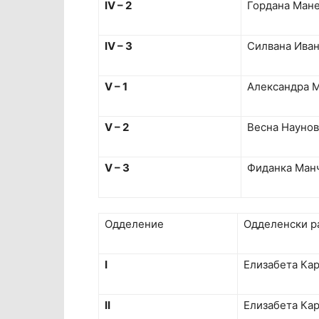
IV – 2
Гордана Ман
IV – 3
Силвана Иван
V – 1
Александра 
V – 2
Весна Наунов
V – 3
Фиданка Ман
Одделение
Одделенски р
I
Елизабета Ка
II
Елизабета Ка