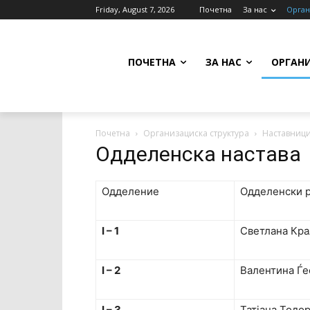
Friday, August 7, 2026
Почетна
За нас
Орган
ПОЧЕТНА
ЗА НАС
ОРГАН
Почетна
Организациска структура
Наставниц
Одделенска настава
Одделение
Одделенски р
I – 1
Светлана Кра
I – 2
Валентина Ѓе
I – 3
Татјана Тодо