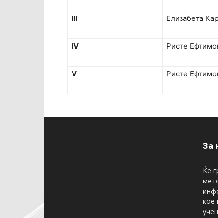
III
Елизабета Ка
IV
Ристе Ефтимо
V
Ристе Ефтимо
За 
Ќе г
мето
инфо
кое 
учењ