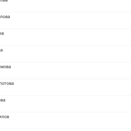
елова
ев
ва
имова
потова
ова
илов