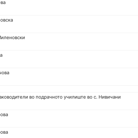
ева
овска
Миленовски
а
чова
аководители во подрачното училиште во с. Нивичани
рова
рова