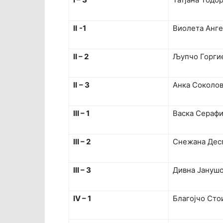
II
-1
Виолета Анг
II – 2
Љупчо Горги
II
–
3
Анка Соколо
II
I
–
1
Васка Сераф
III – 2
Снежана Дес
III – 3
Дивна Јануш
I
V
–
1
Благојчо Сто