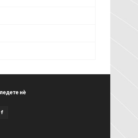
ледете нѐ