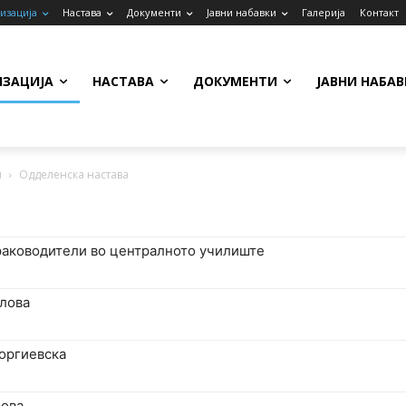
изација
Настава
Документи
Јавни набавки
Галерија
Контакт
ИЗАЦИЈА
НАСТАВА
ДОКУМЕНТИ
ЈАВНИ НАБАВ
и
Одделенска настава
аководители во централното училиште
лова
оргиевска
рова