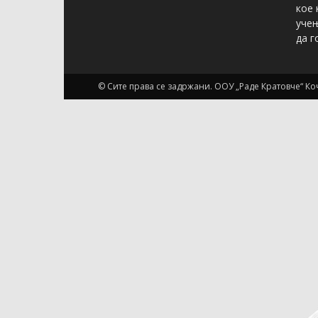
кое 
учењ
да г
© Сите права се задржани. ООУ „Раде Кратовче“ К