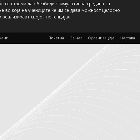
ќе се стреми да обезбеди стимулативна средина за
е во која на учениците ќе им се дава можност целосно
о реализираат својот потенцијал.
очани
Почетна
За нас
Организација
Настава