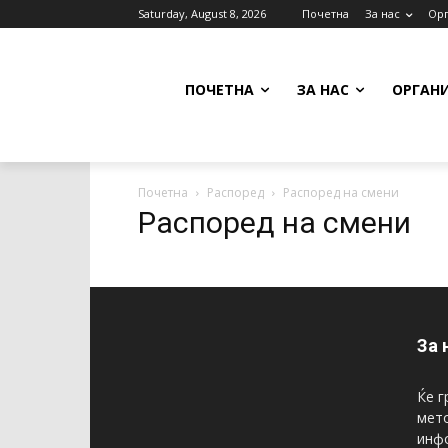
Saturday, August 8, 2026
Почетна
За нас
Орг
ПОЧЕТНА
ЗА НАС
ОРГАН
Почетна
Распоред
Распоред на смени
Распоред на смени
За 
Ќе г
мето
инфо