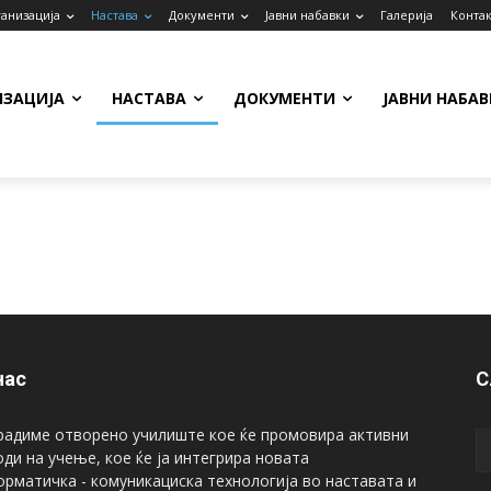
анизација
Настава
Документи
Јавни набавки
Галерија
Контак
ИЗАЦИЈА
НАСТАВА
ДОКУМЕНТИ
ЈАВНИ НАБАВ
нас
С
радиме отворено училиште кое ќе промовира активни
ди на учење, кое ќе ја интегрира новата
рматичка - комуникациска технологија во наставата и