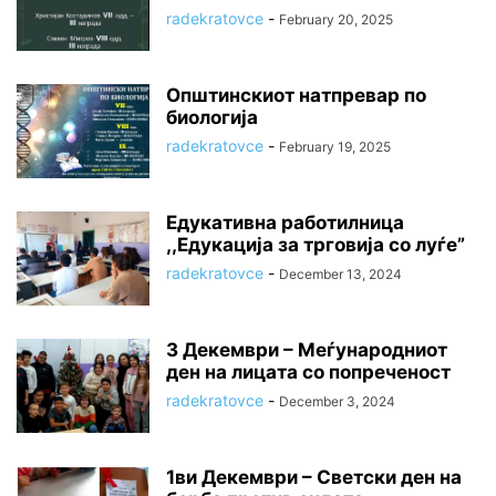
radekratovce
-
February 20, 2025
Општинскиот натпревар по
биологија
radekratovce
-
February 19, 2025
Едукативна работилница
,,Едукација за трговија со луѓе”
radekratovce
-
December 13, 2024
3 Декември – Меѓународниот
ден на лицата со попреченост
radekratovce
-
December 3, 2024
1ви Декември – Светски ден на