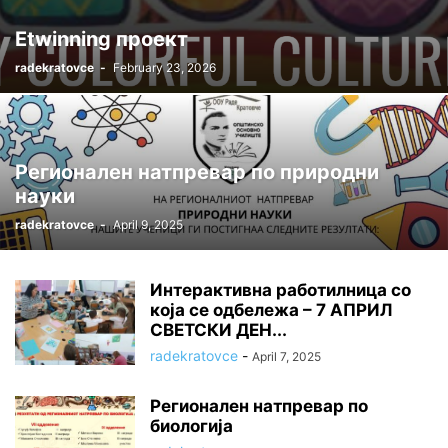
Etwinning проект
radekratovce
-
February 23, 2026
Регионален натпревар по природни
науки
radekratovce
-
April 9, 2025
Интерактивна работилница со
која се одбележа – 7 АПРИЛ
СВЕТСКИ ДЕН...
radekratovce
-
April 7, 2025
Регионален натпревар по
биологија