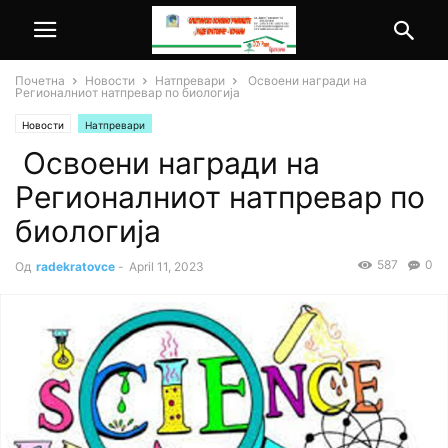
Почетна
Новости
Натпревари
Освоени награди на
Регионалниот натпревар по биологија
Новости
Натпревари
Освоени награди на
Регионалниот натпревар по
биологија
587
0
Од
radekratovce
-
April 11, 2023