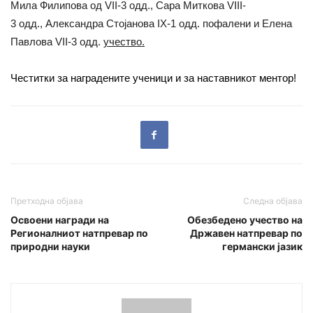
Мила Филипова од VII-3 одд.
,
Сара Миткова
VIII-
3
одд.,
Александра Стојанова
IX-1 одд. пофалени и
Елена
Павлова
VII-3 одд.
учество.
Честитки за наградените ученици и за наставникот ментор!
Претходна објава
Следна објава
Освоени награди на
Обезбедено учество на
Регионалниот натпревар по
Државен натпревар по
природни науки
германски јазик