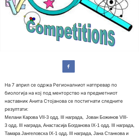
На 7 април се одржа Регионалниот натпревар по
биологија на кој под менторство на предметниот
наставник Анита Стојанова се постигнати следните
резултати:
Мелани Карова VII-3 одд.
I
I
I награда,
Јован Божинов
VIII-
3
одд. I
I
I награда
,
Анастасија Богданова
IX-1
одд.
III награда
,
Тамара Јангеловска
IX-1
одд.
III награда,
Јана Станкова и