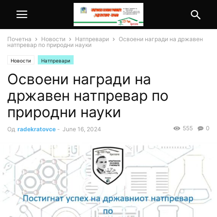
Почетна
Новости
Натпревари
Освоени награди на државен
натпревар по природни науки
Новости
Натпревари
Освоени награди на
државен натпревар по
природни науки
555
0
Од
radekratovce
-
June 16, 2024