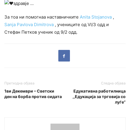
здравје …
За тоа ни помогнаа наставничките
Anita Stojanova
,
Sanja Pavlova Dimitrova
, учениците од VI/3 одд и
Стефан Петков ученик од 9/2 одд.
Претходна објава
Следна објава
1ви Декември – Светски
Едукативна работилница
ден на борба против сидата
,,Едукација за трговија со
луѓе”