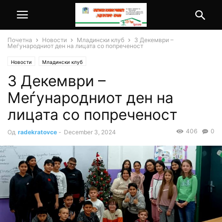
Почетна
Новости
Младински клуб
3 Декември –
Меѓународниот ден на лицата со попреченост
Новости
Младински клуб
3 Декември –
Меѓународниот ден на
лицата со попреченост
406
0
Од
radekratovce
-
December 3, 2024