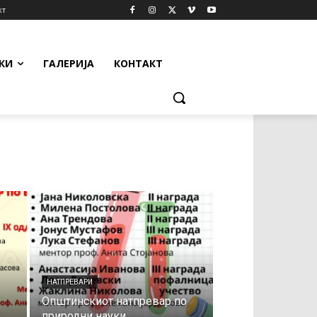
кт
КИ
ГАЛЕРИЈА
КОНТАКТ
НАТПРЕВАРИ
Општинскиот натпревар по
природни науки