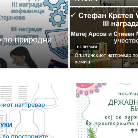
 по природни
НАТПРЕВАРИ
Општинскиот натпревар по
хемија