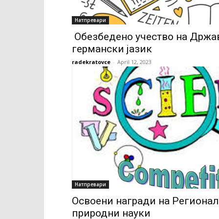
Натпревари
Обезбедено учество на Држав
германски јазик
radekratovce
-
April 12, 2023
Натпревари
Освоени награди на Регионал
природни науки