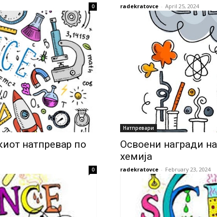
radekratovce
-
April 25, 2024
0
Натпревари
иот натпревар по
Освоени награди на
хемија
radekratovce
-
February 23, 2024
0