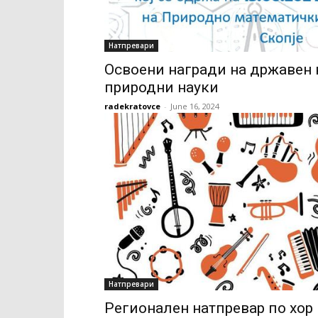
Натпревари
Освоени награди на државен 
природни науки
radekratovce
-
June 16, 2024
Натпревари
Регионален натпревар по хор 