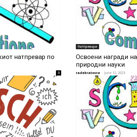
Натпревари
иот натпревар по
Освоени награди н
природни науки
radekratovce
-
June 12, 2023
0