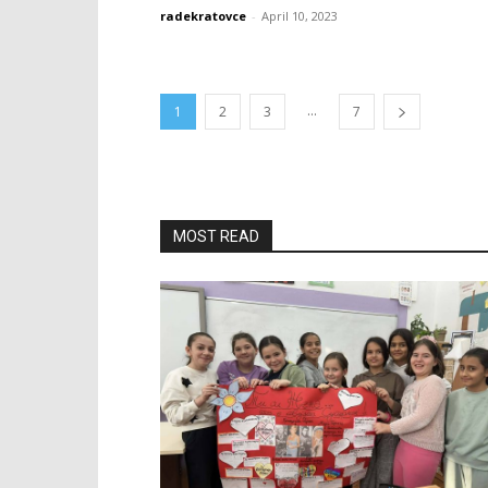
radekratovce
-
April 10, 2023
...
1
2
3
7
MOST READ