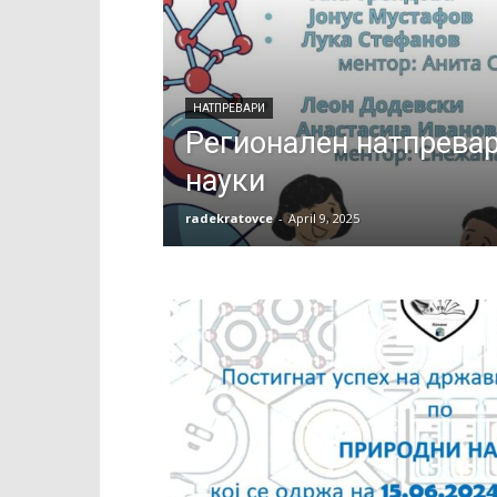
НАТПРЕВАРИ
Регионален натпревар
науки
radekratovce
-
April 9, 2025