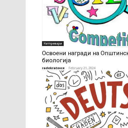
Натпревари
Освоени награди на Општинск
биологија
radekratovce
-
February 21, 2024