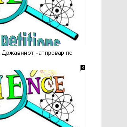
а Државниот натпревар по
0