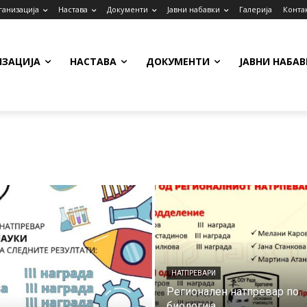
ганизација
Настава
Документи
Јавни набавки
Галерија
Конта
ИЗАЦИЈА
НАСТАВА
ДОКУМЕНТИ
ЈАВНИ НАБАВ
НАТПРЕВАРИ
Регионален натпревар по
биологија