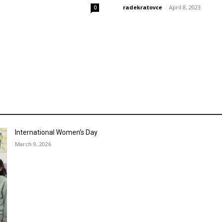
radekratovce
-
April 8, 2023
0
International Women’s Day
March 9, 2026