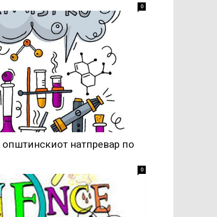
0
 општинскиот натпревар по
0