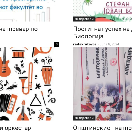
Натпревари
натпревар по
Постигнат успех на
Биологија
radekratovce
-
June 8, 2024
0
Натпревари
и оркестар
Општинскиот натпр