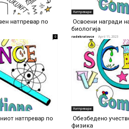
Натпревари
ен натпревар по
Освоени награди н
биологија
radekratovce
-
April 11, 2023
0
Натпревари
ниот натпревар по
Обезбедено учеств
физика