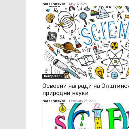
radekratovce
-
May 1, 2024
Натпревари
Освоени награди на Општинск
природни науки
radekratovce
-
February 23, 2024