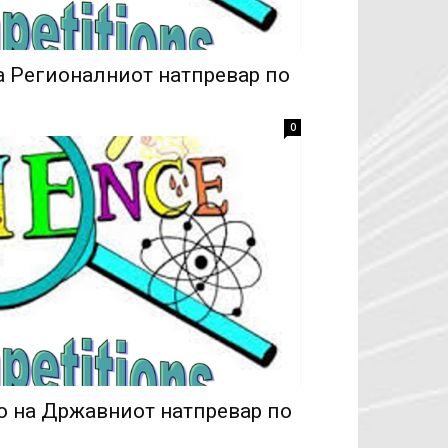
а Регионалниот натпревар по
0
о на Државниот натпревар по