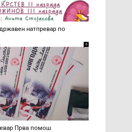
 државен натпревар по
0
евар Прва помош