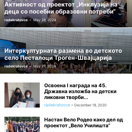
Активност од проектот „Инклузија на
деца со посебни образовни потреби“
radekratovce
-
May 28, 2024
Интеркултурната размена во детското
село Песталоци Троген-Швајцарија
radekratovce
-
May 27, 2024
Освоена I награда на 45.
Државна изложба на детски
ликовни творби...
radekratovce
-
December 18, 2020
Настан Вело Родео како дел од
проектот „Вело Училишта“