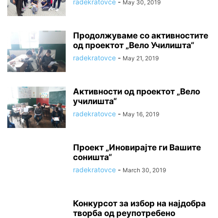
radekratovce
-
May 30, 2019
Продолжуваме со активностите
од проектот „Вело Училишта“
radekratovce
-
May 21, 2019
Активности од проектот „Вело
училишта“
radekratovce
-
May 16, 2019
Проект „Иновирајте ги Вашите
соништа“
radekratovce
-
March 30, 2019
Конкурсот за избор на најдобра
творба од реупотребено