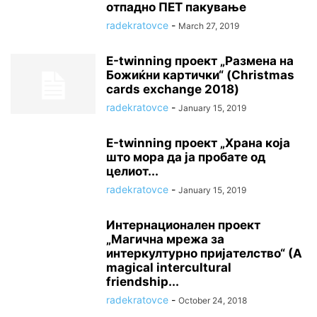
отпадно ПЕТ пакување
radekratovce
-
March 27, 2019
Е-twinning проект „Размена на
Божиќни картички“ (Christmas
cards exchange 2018)
radekratovce
-
January 15, 2019
Е-twinning проект „Храна која
што мора да ја пробате од
целиот...
radekratovce
-
January 15, 2019
Интернационален проект
„Магична мрежа за
интеркултурно пријателство“ (А
magical intercultural
friendship...
radekratovce
-
October 24, 2018