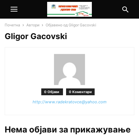
Почетна
Автори
Објавено од Gligor Gacovski
Gligor Gacovski
0 Објави
0 Коментари
http://www.radekratovce@yahoo.com
Нема објави за прикажување