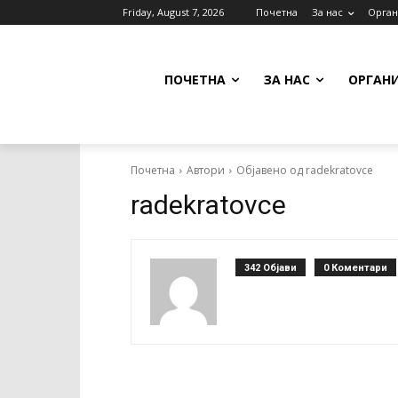
Friday, August 7, 2026
Почетна
За нас
Орган
ПОЧЕТНА
ЗА НАС
ОРГАН
Почетна
Автори
Објавено од radekratovce
radekratovce
342 Објави
0 Коментари