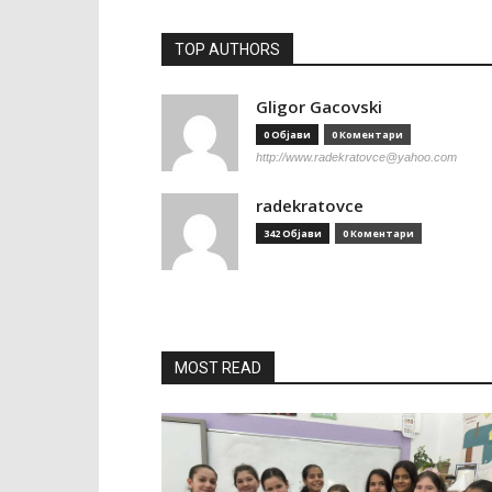
TOP AUTHORS
Gligor Gacovski
0 Објави
0 Коментари
http://www.radekratovce@yahoo.com
radekratovce
342 Објави
0 Коментари
MOST READ