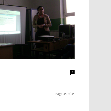
0
Page 35 of 35