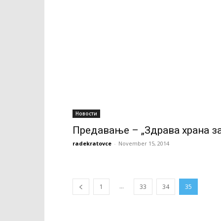
Новости
Предавање – „Здрава храна за
radekratovce
-
November 15, 2014
...
1
33
34
35